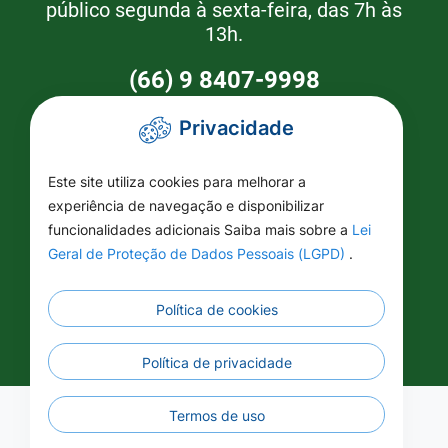
público segunda à sexta-feira, das 7h às
13h.
(66) 9 8407-9998
Privacidade
Como Chegar
Este site utiliza cookies para melhorar a
Prefeitura de Brasnorte
experiência de navegação e disponibilizar
funcionalidades adicionais Saiba mais sobre a
Lei
Rua Naor Ferrari 1080 - Centro -
Geral de Proteção de Dados Pessoais (LGPD)
.
CEP 78350-000 - Brasnorte - MT
Política de cookies
Política de privacidade
Termos de uso